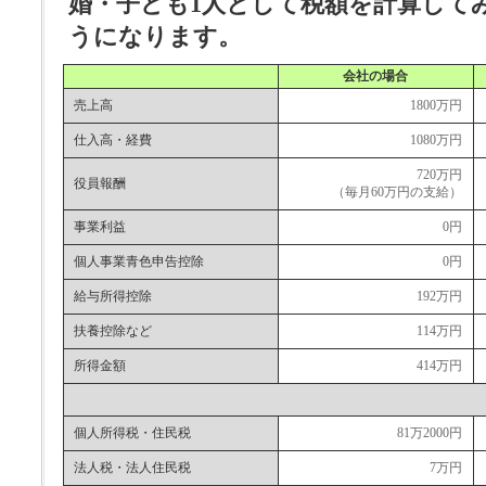
婚・子ども1人として税額を計算して
うになります。
会社の場合
売上高
1800万円
仕入高・経費
1080万円
720万円
役員報酬
（毎月60万円の支給）
事業利益
0円
個人事業青色申告控除
0円
給与所得控除
192万円
扶養控除など
114万円
所得金額
414万円
個人所得税・住民税
81万2000円
法人税・法人住民税
7万円